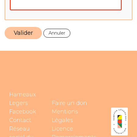
0.2.d. Découvrons nous
0.3.a. Introduction au
module "Identifier ses
besoins"
Valider
Annuler
0.3.b. Visualisation guidée
0.3.c. Mon blason
0.3.g. Mes attentes
1.1.a. Introduction au
Hameaux
module "Rechercher un
Legers
Faire un don
terrain adapté"
Facebook
Mentions
Contact
Légales
1.1.b Déterminer ses
Réseau
Licence
critères de recherche