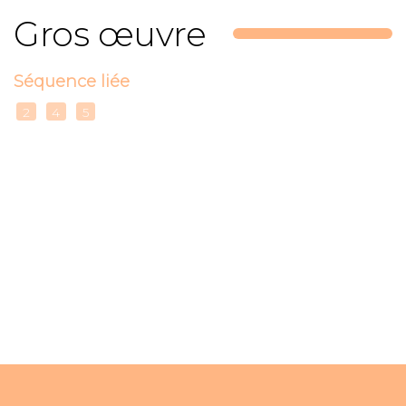
Gros œuvre
Séquence liée
2
4
5