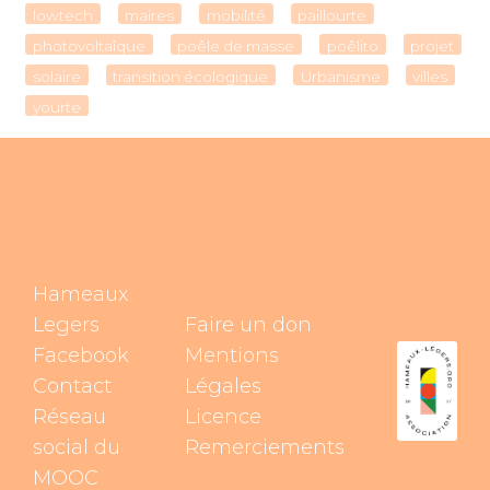
lowtech
maires
mobilité
paillourte
photovoltaîque
poêle de masse
poêlito
projet
solaire
transition écologique
Urbanisme
villes
yourte
Hameaux
Legers
Faire un don
Facebook
Mentions
Contact
Légales
Réseau
Licence
social du
Remerciements
MOOC