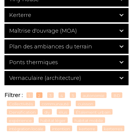
Kerterre
Maîtrise d'ouvrage (MOA)
Plan des ambiances du terrain
Ponts thermiques
Vernaculaire (architecture)
Filtrer :
1
2
3
4
5
autonomie
BD
Collectivités
communauté
cuisson
Densification
diy
élus
Étalement urbain
expérience
habitat léger
habitat mobile
intégration locale
intention
kerterre
kerterres