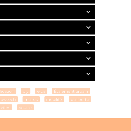
fication
diy
élus
Étalement urbain
lowtech
maires
mobilité
paillourte
villes
yourte