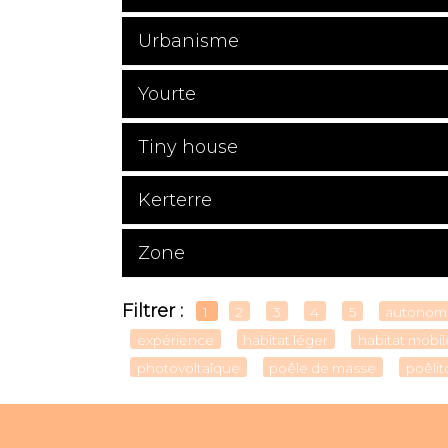
Urbanisme
Yourte
Tiny house
Kerterre
Zone
Filtrer :
1
2
3
4
5
autonom
expérience
habitat léger
habitat mobil
photovoltaîque
poêle de masse
poêlit