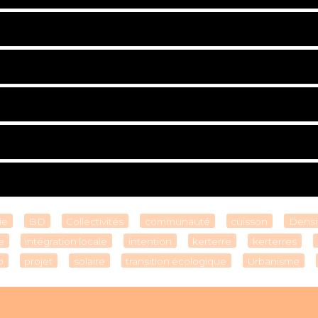
ie
BD
Collectivités
communauté
cuisson
Densi
e
intégration locale
intention
kerterre
kerterres
o
projet
solaire
transition écologique
Urbanisme