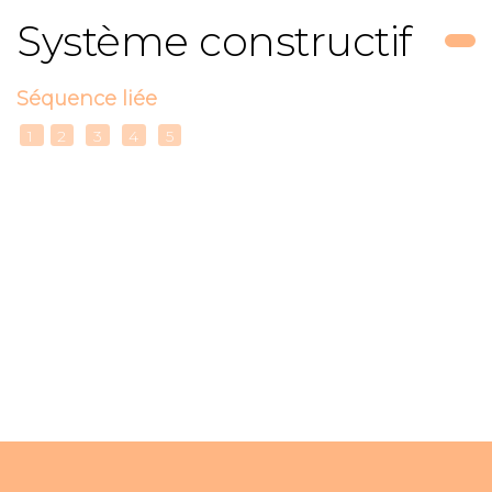
Système constructif
Séquence liée
1
2
3
4
5