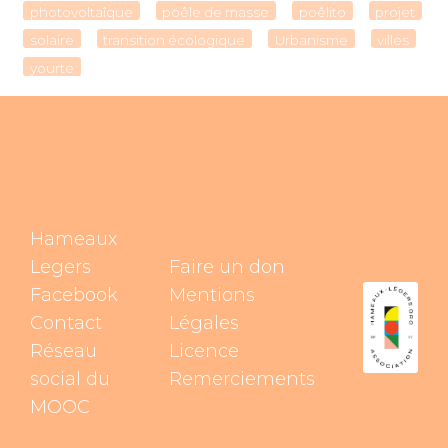
photovoltaîque
poêle de masse
poêlito
projet
solaire
transition écologique
Urbanisme
villes
yourte
Hameaux
Legers
Faire un don
Facebook
Mentions
Contact
Légales
Réseau
Licence
social du
Remerciements
MOOC