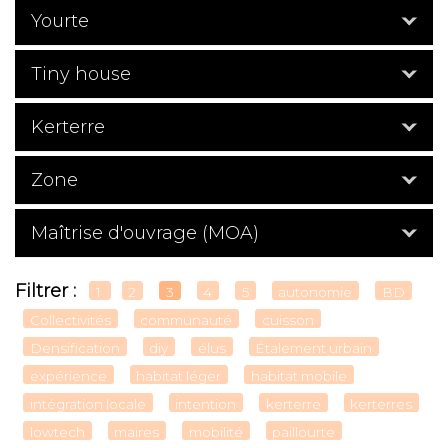
Yourte
Tiny house
Kerterre
Zone
Maîtrise d'ouvrage (MOA)
Filtrer :
1
2
3
4
5
autonomie
BD
Collectivités
communauté
cuisson
Densification
diy
élus
Étalement urbain
expérience
habitat léger
habitat mobile
intégration locale
intention
kerterre
kerterres
lowtech
maires
mobilité
paillourte