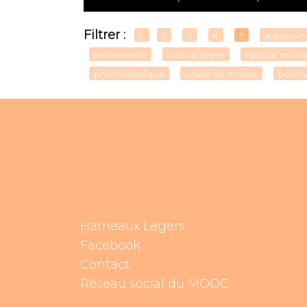
Filtrer :
1
2
3
4
5
autonom
expérience
habitat léger
habitat mobil
photovoltaîque
poêle de masse
poêlit
Hameaux Legers
Facebook
Contact
Réseau social du MOOC