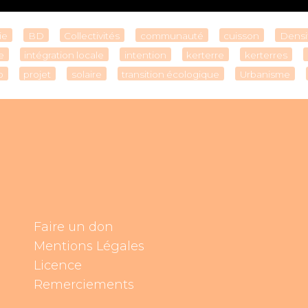
ie
BD
Collectivités
communauté
cuisson
Densi
e
intégration locale
intention
kerterre
kerterres
o
projet
solaire
transition écologique
Urbanisme
Faire un don
Mentions Légales
Licence
Remerciements