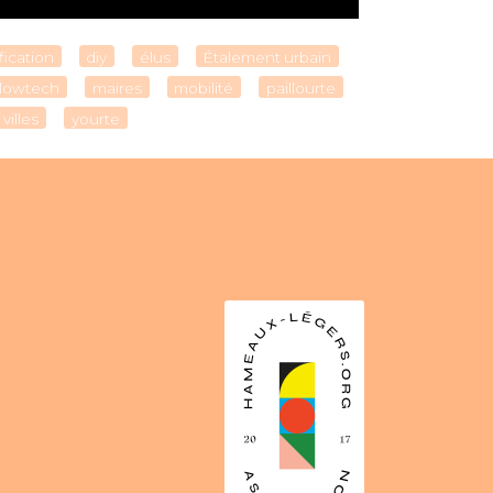
fication
diy
élus
Étalement urbain
lowtech
maires
mobilité
paillourte
villes
yourte