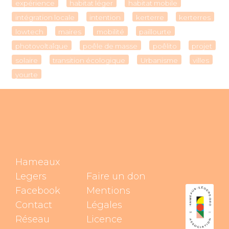
expérience
habitat léger
habitat mobile
intégration locale
intention
kerterre
kerterres
lowtech
maires
mobilité
paillourte
photovoltaîque
poêle de masse
poêlito
projet
solaire
transition écologique
Urbanisme
villes
yourte
Hameaux
Legers
Faire un don
Facebook
Mentions
Contact
Légales
Réseau
Licence