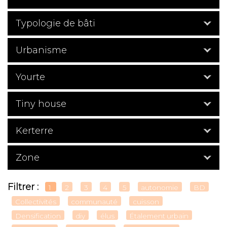
Typologie de bâti
Urbanisme
Yourte
Tiny house
Kerterre
Zone
Filtrer :
1
2
3
4
5
autonomie
BD
Collectivités
communauté
cuisson
Densification
diy
élus
Étalement urbain