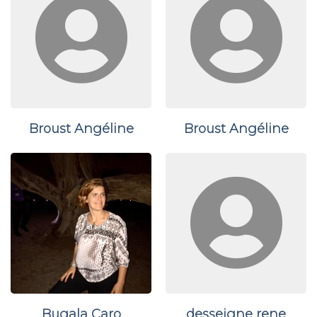
Broust Angéline
Broust Angéline
Bugala Caro
desseigne rene