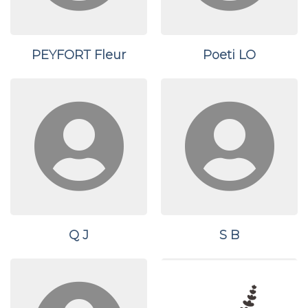
PEYFORT Fleur
Poeti LO
Q J
S B