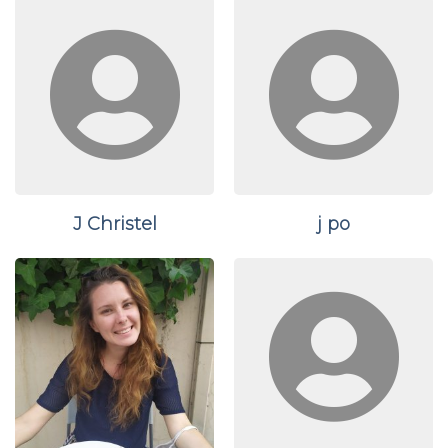
J Christel
j po